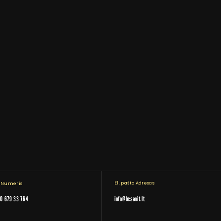
El. pašto Adresas
. Numeris
0 679 33 764
info@bcsanit.lt